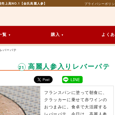
場売上高NO.1【金氏高麗人参】
プライバシーポリシ
一覧
購入
よくあ
レバーパテ
高麗人参入りレバーパテ
21
フランスパンに塗って朝食に、
クラッカーに乗せて赤ワインの
おつまみに。食卓で大活躍する
レバーパテ。今日は、高麗人参