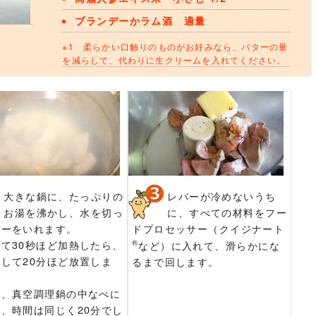
ブランデーかラム酒 適量
※1 柔らかい口触りのものがお好みなら、バターの量
を減らして、代わりに生クリームを入れてください。
大きな鍋に、たっぷりの
レバーが冷めないうち
お湯を沸かし、水を切っ
に、すべての材料をフー
バーをいれます。
ドプロセッサー（クイジナート
て30秒ほど加熱したら、
®
など）に入れて、滑らかにな
して20分ほど放置しま
るまで回します。
は、真空調理鍋の中なべに
、時間は同じく20分でし