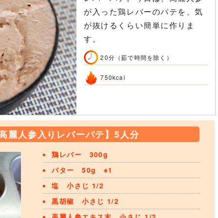
が入った鶏レバーのパテを、気
が抜けるくらい簡単に作りま
す。
20分（茹で時間を除く）
750kcal
高麗人参入りレバーパテ】5人分
鶏レバー 300g
バター 50g ※1
塩 小さじ 1/2
黒胡椒 小さじ 1/2
高麗人参エキス末 小さじ 1/2