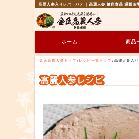
高麗人参入りレバーパテ ｜高麗人参 健康食品 通販市
ホーム
商品
金氏高麗人参トップ
>
レシピ一覧トップ
>
高麗人参入り