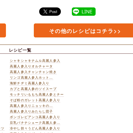
その他のレシピはコチラ>>
レシピ一覧
シャキシャキナムル高麗人参入
高麗人参入りオルチャータ
高麗人参入チャンチャン焼き
リンゴ高麗人参入ホット…
海鮮チヂミ高麗人参入り
カブと高麗人参のソイスープ
モッチリいももち高麗人参とチー
そば粉のガレット高麗人参入り
高麗人参入りニョッキの…
高麗人参入りみたらし団子
ボンゴレビアンコ高麗人参入り
豆乳バナナシェーク高麗人参…
レツ
冷やし担々うどん高麗人参入り