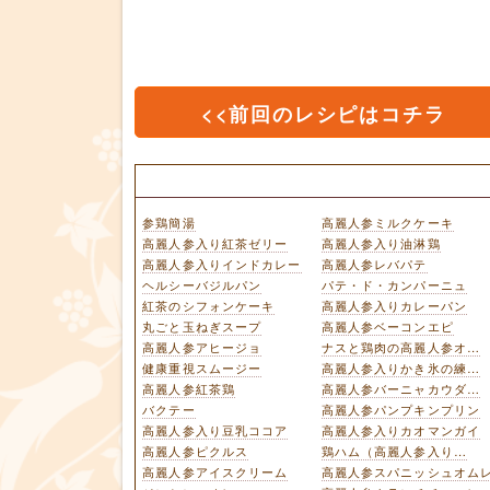
<<前回のレシピはコチラ
参鶏簡湯
高麗人参ミルクケーキ
高麗人参入り紅茶ゼリー
高麗人参入り油淋鶏
高麗人参入りインドカレー
高麗人参レバパテ
ヘルシーバジルパン
パテ・ド・カンパーニュ
紅茶のシフォンケーキ
高麗人参入りカレーパン
丸ごと玉ねぎスープ
高麗人参ベーコンエピ
高麗人参アヒージョ
ナスと鶏肉の高麗人参オ…
健康重視スムージー
高麗人参入りかき氷の練…
高麗人参紅茶鶏
高麗人参バーニャカウダ…
バクテー
高麗人参パンプキンプリン
高麗人参入り豆乳ココア
高麗人参入りカオマンガイ
高麗人参ピクルス
鶏ハム（高麗人参入り…
高麗人参アイスクリーム
高麗人参スパニッシュオム