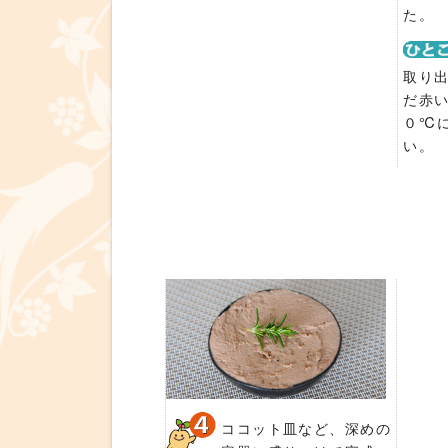
た。
取り
だ赤
０℃
い。
ココット皿など、深めの