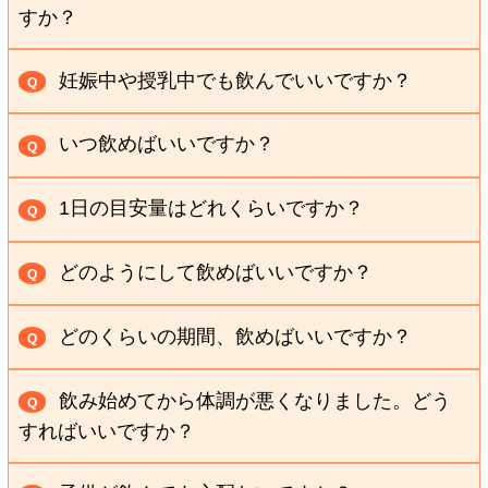
すか？
薬や他の健康食品との併用が気になる方は、医
A
妊娠中や授乳中でも飲んでいいですか？
Q
師、または薬剤師にご相談ください。
念のため、医師、または薬剤師にご相談くださ
A
いつ飲めばいいですか？
Q
い。
食品ですので、いつお召し上がりいただいてもか
A
1日の目安量はどれくらいですか？
Q
まいません。
多くのお客様が1日3粒～9粒で続けていらっしゃ
多くのお客様が、食事の前（空腹時）や就寝前にお召
A
どのようにして飲めばいいですか？
Q
います。お身体の調子に合わせて、粒数を調節してく
し上がりになっているようです。 大切なのは毎日続け
水かぬるま湯で噛まずにお召し上がりいただくこ
ださい。
ることですので、生活習慣のひとつとしてお好きなタ
A
どのくらいの期間、飲めばいいですか？
Q
とをおすすめしております。
※レギュラー・ゴールドは1日18粒、発酵は1日9粒ま
イミングにお召し上がりください。
『神秘の健康力』は、即効性のある薬とは異な
※お茶やジュースなどのお好きな飲み物でお召し上が
での飲用の安全性を弊社『品質保証・研究開発室』の
A
飲み始めてから体調が悪くなりました。どう
Q
り、長く続けることで健康づくりをサポートする「食
りいただいても構いません。
試験により確認しております。
すればいいですか？
品」です。 個人差はありますが、3ヵ月以上続けてい
※粒を飲み込むのが苦手な方は、砕く、スープに溶か
■初めてお召し上がりの場合
一旦飲用を中止し、医師または薬剤師にご相談い
A
る方が多数いらっしゃいます。
す、オブラートに包むなどの方法でもお召し上がりい
ゆっくりなじませたい方は、1日1粒から始めて徐々に