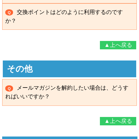
別に送ってほしい、通常商品と交換商品を別の日に送
ご利用いただけません。
A
ってほしい等をご希望の場合は、送料分の交換ポイン
交換ポイントはどのように利用するのです
Q
ポイントは、値引きや商品代金の一部としてのご利用
トが別途必要です。
か？
はできません。 商品との交換のみ、ご利用いただけま
→詳しくは
「ポイントの使い方」
ページをご覧くださ
お買い上げ明細にあるポイント交換ハガキを投函
A
す。
い。
いただくか、または、お電話にてご連絡ください。
▲上へ戻る
→詳しくは
「交換ポイントの使い方に関するご注意事
項」
をご覧ください。
お問い合わせフリーダイヤル
0120-86-77-88
その他
受付時間：午前9時～午後6時(12/31～1/2は休み)
メールマガジンを解約したい場合は、どうす
Q
→詳しくは
「ポイントの使い方」
ページをご覧くださ
ればいいですか？
い。
解約専用の入力フォーム
をご用意しておりますの
A
で、ご利用ください。
▲上へ戻る
→
解約専用の入力フォームはこちら