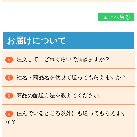
90粒入商品を同時に2点以上ご注文いただくと、
A
ハガキ等でお届け日の10日前までにお知らせくださ
割引価格になるサービスです。
▲上へ戻る
い。
※90粒入を2個以上ご購入の場合のみ、4～6ヶ月毎のサ
イクルもご指定いただけます。
お届けについて
※曜日指定はできかねます。
→詳しくは、
「定期購入」虎の巻
ページをご覧くださ
注文して、どれくらいで届きますか？
Q
い。
一週間前後でお届けします。
A
社名・商品名を伏せて送ってもらえますか？
Q
可能です。
A
商品の配送方法を教えてください。
Q
弊社社名及び商品名を伏せ、白い箱でお届けいたしま
ポスト投函または、宅配便でお届けいたします。
す。
A
住んでいるところ以外にも送ってもらえます
Q
か？
商品のお届け先は、お客様が実際にお住まいのご
A