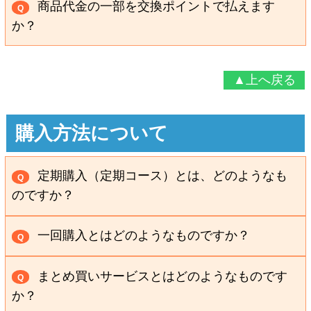
商品代金の一部を交換ポイントで払えます
Q
用フォーム
からお申し込みください。
か？
詳しくは、
口座振替サービスへのご変更
のページをご
ご利用いただけません。
A
覧ください。
ポイントは、値引きや商品代金の一部としてのご利用
▲上へ戻る
はできません。 商品との交換のみ、ご利用いただけま
現在、定期購入中の方で、「支払い方法をクレジット
す。
カードにしたい」または「金氏でご利用中のクレジッ
購入方法について
トカードを新しいものにしたい」場合は、お電話にて
お申し付けください。
定期購入（定期コース）とは、どのようなも
Q
お問い合わせフリーダイヤル
のですか？
0120-86-77-88
A
毎回ご注文いただかなくとも、お客様のご要
一回購入とはどのようなものですか？
Q
受付時間：午前9時～午後6時(12/31～1/2は休み)
望に応じて定期的に商品をお届けするサービスです。
詳しくは、
クレジットカードの変更について
のページ
必要なときに都度ご注文いただくサービスです。
お届けのサイクルは、1ヶ月毎、2ヶ月毎、3ヶ月毎か
A
まとめ買いサービスとはどのようなものです
Q
をご覧ください。
商品価格とは別に、送料が必要です。
らお選びいただけます。
か？
定期購入のキャンセル（解約）については、お電話、