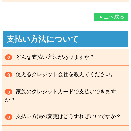
厳選した韓国産と中国産の高麗人参を使用してお
A
ります。
▲上へ戻る
支払い方法について
どんな支払い方法がありますか？
Q
代金引換・郵便/コンビニ振込・クレジット決済が
A
使えるクレジット会社を教えてください。
Q
ございます。 詳しくは、
お支払い方法
のページをご覧
VISA・JCB・Master・AmericanExpress、ダイナ
ください。
A
家族のクレジットカードで支払いできます
Q
ースクラブがご利用いただけます。
か？
詳しくは、
お支払い方法
のページをご覧ください。
原則、ご本人様名義のクレジットカードのみに限
A
支払い方法の変更はどうすればいいですか？
Q
らせていただきます。 詳しくは、
お支払い方法
のペー
郵便振込みに変更する場合は、お電話、または
専
ジをご覧ください。
A