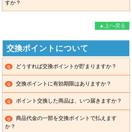
すか？
0120-86-77-88
受付時間：午前9時～午後6時(12/31～1/2は休み)
注文の覚えがなく商品が届いた場合も返品できます。
受付時間：午前9時～午後6時(12/31～1/2は休み)
ご不快な思い、ご心配をおかけして申し訳ござい
A
返品にかかる費用は一切いただきません。
インターネットでお問い合わせ
ません。 製品には万全を期しておりますが、お気づき
▲上へ戻る
インターネットでお問い合わせ
お問い合わせフォームはコチラ＞＞
お問い合わせフリーダイヤル
の点がございましたら、お手数をおかけいたします
お問い合わせフォームはコチラ＞＞
受付時間：24時間受付
0120-86-77-88
が、下記フリーダイヤルまでご連絡いただきますよう
受付時間：24時間受付
交換ポイントについて
受付時間：午前9時～午後6時(12/31～1/2は休み)
お願いいたします。
お問い合わせフリーダイヤル
どうすれば交換ポイントが貯まりますか？
Q
0120-86-77-88
商品をご購入のたびに、購入代金の10％が交換ポ
A
交換ポイントに有効期限はありますか？
受付時間：午前9時～午後6時(12/31～1/2は休み)
Q
イントとして貯まります。
有効期限はございません。
→詳しくは
「ポイントの貯め方」
ページをご覧くださ
A
ポイント交換した商品は、いつ届きますか？
Q
貯めていただいて、お好きなタイミングでご希望商品
い。
交換ポイント利用の商品については、次回お届け
と交換ください。 途中で購入をお休みになっても、獲
A
商品代金の一部を交換ポイントで払えます
Q
予定の商品に同梱して発送いたします。 通常商品はと
得済みのポイントは残っています。
か？