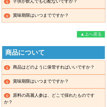
子供が飲んでも心配ないですか？
Q
ただくか、当社おもてなし係までお電話ください。
3ヵ月、半年、1年･･･と続けることが、健康への自信
ただけます。
増やしましょう。
乳幼児・お子様の飲用はお控えください。
A
につながります。末永くご愛飲ください。
お問い合わせフリーダイヤル
賞味期限はいつまでですか？
Q
0120-86-77-88
パッケージに賞味期限を記載しておりますのでご
A
受付時間：午前9時～午後6時(12/31～1/2は休み)
確認ください。
▲上へ戻る
商品について
商品はどのように保管すればいいですか？
Q
パウチのチャックやビンのフタをしっかりと閉
A
賞味期限はいつまでですか？
Q
め、高温多湿・直射日光を避け常温で保管をお願いし
パッケージに賞味期限を記載しておりますのでご
ます。
A
原料の高麗人参は、どこで採れたものです
Q
確認ください。
か？