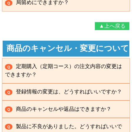
局留めにできますか？
Q
住所、または、お勤め先のご住所に限らせていただい
商品のお届け先は、お客様が実際にお住まいのご
ています。
A
住所、または、お勤め先のご住所に限らせていただい
また、私書箱、営業所留め、局留めでの配送はいたし
▲上へ戻る
ています。 また、私書箱、営業所留め、局留めでの配
かねますので、あらかじめご了承ください。
送はいたしかねますので、あらかじめご了承くださ
自宅、お勤め先以外のお届けをご希望の際は、お電話
商品のキャンセル・変更について
い。 自宅、お勤め先以外のお届けをご希望の際は、お
にてご相談ください。
電話にてご相談ください。
お問い合わせフリーダイヤル
定期購入（定期コース）の注文内容の変更は
Q
お問い合わせフリーダイヤル
0120-86-77-88
できますか？
0120-86-77-88
受付時間：午前9時～午後6時(12/31～1/2は休み)
できます。
A
登録情報の変更は、どうすればいいですか？
受付時間：午前9時～午後6時(12/31～1/2は休み)
Q
お電話にてご連絡いただくか、お問い合わせフォーム
お電話にてご連絡いただくか、お問い合わせフォ
にてご希望の変更内容をご連絡ください。
A
商品のキャンセルや返品はできますか？
Q
ームにてご希望の変更内容をご連絡ください。
お問い合わせフリーダイヤル
できます。 未開封に限り60日以内なら返品可能で
A
お問い合わせフリーダイヤル
製品に不良がありました。どうすればいいで
0120-86-77-88
Q
す。