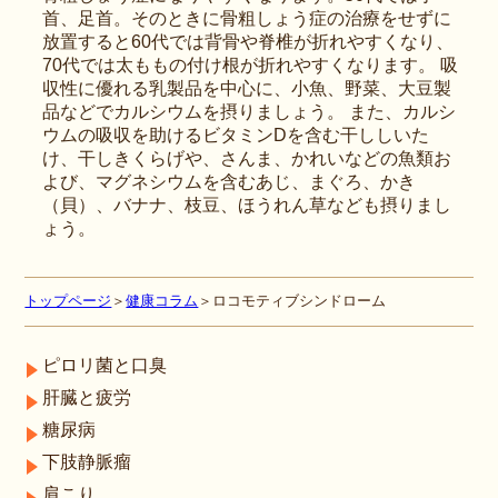
首、足首。そのときに骨粗しょう症の治療をせずに
放置すると60代では背骨や脊椎が折れやすくなり、
70代では太ももの付け根が折れやすくなります。 吸
収性に優れる乳製品を中心に、小魚、野菜、大豆製
品などでカルシウムを摂りましょう。 また、カルシ
ウムの吸収を助けるビタミンDを含む干ししいた
け、干しきくらげや、さんま、かれいなどの魚類お
よび、マグネシウムを含むあじ、まぐろ、かき
（貝）、バナナ、枝豆、ほうれん草なども摂りまし
ょう。
トップページ
＞
健康コラム
＞ロコモティブシンドローム
ピロリ菌と口臭
肝臓と疲労
糖尿病
下肢静脈瘤
肩こり