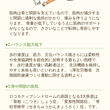
筋肉は骨と関節を支えているので、筋肉が減少する
と関節に過剰な負担がかかり、痛みを伴うようにな
ります。 骨量が低下しているうえに筋肉のサポート
がなくなるので、ささいなことで転倒し骨折しやす
くなります。
●2.バランス能力低下
歩行速度は、筋力、立位バランス能さらには柔軟性
や全身協調性を総合的に反映する最もよい指標で
す。歩行速度が速い高齢者ほど、 生活機能を維持し
やすく余命も長いといわれます。
（厚生労働省 次
期国民健康づくり運動に関する資料より）
●3.骨や関節の病気
ロコモティブシンドロームの原因となる3大疾患は
「骨粗（こつそ）しょう症」「変形性関節症」「脊
柱管狭窄（せきちゅうかんきょうさく）症」です。