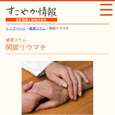
toggle
navig
トップページ
＞
健康コラム
＞関節リウマチ
健康コラム
関節リウマチ