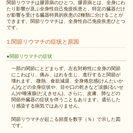
関節リウマチは膠原病のひとつ。膠原病とは、全身にわ
たり影響が及ぶ全身性自己免疫疾患と、特定の臓器だけ
が影響を受ける臓器特異的疾患の2種類に分けることが
できます。関節リウマチは、全身性自己免疫疾患ひとつ
です。
1.関節リウマチの症状と原因
●関節リウマチの症状
一部の関節にとどまらず、左右対称性に全身の関節
にこわばり、痛み、はれを生じ、進行すると関節が
壊れます。 微熱、食欲減退、全身倦怠感(けんたいか
ん)などの全身症状や、目や口の乾きなど涙腺(るいせ
ん)や唾液腺(だえきせん)、さらに、皮膚、肺などの
関節外臓器の症状を伴うこともあります。遺伝した
り感染する病気ではありません。
関節リウマチが起こる頻度を数字（％）で示した図
です。