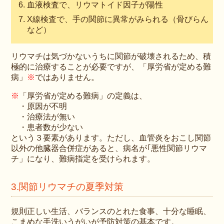
血液検査で、リウマトイド因子が陽性
X線検査で、手の関節に異常がみられる（骨びらん
など）
リウマチは気づかないうちに関節が破壊されるため、積
極的に治療することが必要ですが、「厚労省が定める難
病」
※
ではありません。
※
「厚労省が定める難病」の定義は、
・原因が不明
・治療法が無い
・患者数が少ない
という３要素があります。ただし、血管炎をおこし関節
以外の他臓器合併症があると、病名が｢悪性関節リウマ
チ」になり、難病指定を受けられます。
3.関節リウマチの夏季対策
規則正しい生活、バランスのとれた食事、十分な睡眠、
こまめな手洗いうがいが予防対策の基本です。