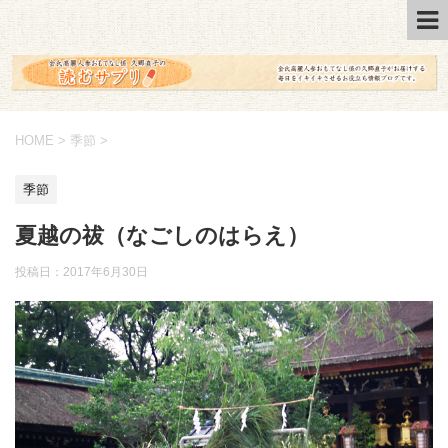
HOME
>
季節
>
季節
夏越の祓（なごしのはらえ）
投稿日：2017年6月30日