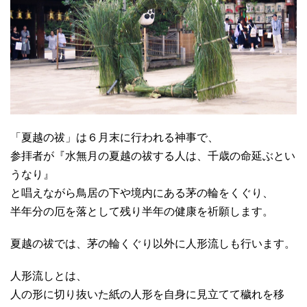
「夏越の祓」は６月末に行われる神事で、
参拝者が『水無月の夏越の祓する人は、千歳の命延ぶとい
うなり』
と唱えながら鳥居の下や境内にある茅の輪をくぐり、
半年分の厄を落として残り半年の健康を祈願します。
夏越の祓では、茅の輪くぐり以外に人形流しも行います。
人形流しとは、
人の形に切り抜いた紙の人形を自身に見立てて穢れを移