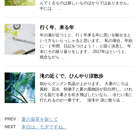
んでくるものは嬉しいものばかりではありません。
中には、 …
行く年、来る年
年の瀬が近づくと、行く年来る年に思いを馳せると
いう方もいらっしゃると思います。 私の場合、年始
に「１年間、日記をつけよう！」と固く決意し、年
末にその振り返りをします。 2017年はというと、
残念ながら …
滝の近くで、ひんやり涼散歩
朝からグングン気温が上がります。 大暑のころは、
風鈴、花火、祭囃子と夏の風物詩が目白押し。 けれ
ども茹だる暑さを吹き飛ばしたいなら、 冷たい滝に
打たれるのが一番です。 清滝や 浪に散り込 …
PREV
夏の薬草を探して
NEXT
本日は、七夕ですね。