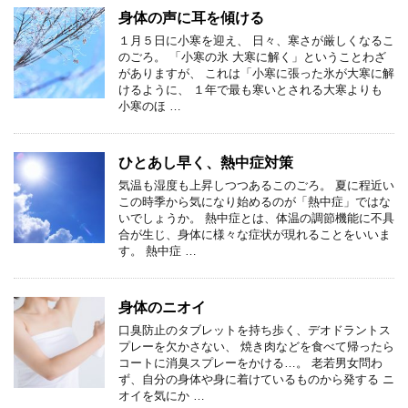
身体の声に耳を傾ける
１月５日に小寒を迎え、 日々、寒さが厳しくなるこ
のごろ。 「小寒の氷 大寒に解く」ということわざ
がありますが、 これは「小寒に張った氷が大寒に解
けるように、 １年で最も寒いとされる大寒よりも
小寒のほ …
ひとあし早く、熱中症対策
気温も湿度も上昇しつつあるこのごろ。 夏に程近い
この時季から気になり始めるのが「熱中症」ではな
いでしょうか。 熱中症とは、体温の調節機能に不具
合が生じ、身体に様々な症状が現れることをいいま
す。 熱中症 …
身体のニオイ
口臭防止のタブレットを持ち歩く、デオドラントス
プレーを欠かさない、 焼き肉などを食べて帰ったら
コートに消臭スプレーをかける…。 老若男女問わ
ず、自分の身体や身に着けているものから発する ニ
オイを気にか …