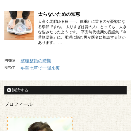
太らないための知恵
天高く馬肥ゆる秋――。体重計に乗るのが憂鬱にな
る季節ですね。 太りすぎは昔の人にとっても、大き
な悩みだったようです。 平安時代後期の説話集『今
昔物語集』に、肥満に悩む男が医者に相談する話が
あります。 …
PREV
整理整頓の時期
NEXT
冬至七草で一陽来復
購読する
プロフィール