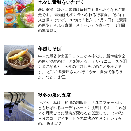
七夕に素麺をいただく
暑い季節、冷たい素麺は毎日でも食べたくなるご馳
走です。 素麺は七夕に食べられる行事食。 その由
来は様々ですが、 １つは「七夕（７月７日）に素麺
の原型とされる索餅（さくべい）を食べて、 1年間
の無病息災 …
年越しそば
年末の帰省や出国ラッシュが本格化し、新幹線や空
の便が混雑のピークを迎える、 というニュースを聞
く頃になると、今年の年越しそばのことを考えま
す。 どこの蕎麦屋さんへ行こうか、自分で作ろう
か、など。 お正 …
秋冬の服の支度
ただ今、私は「私服の制服化」「ユニフォーム化」
とも呼ばれるコーディネートに挑戦中です。 これは
２ヶ月間ごとに服装が変わると仮定して、 その2か
月分のコーディネートを先に決めておくというも
の。 例えば２ …