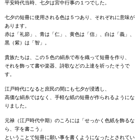
平安時代当時、七夕は宮中行事の１つでした。
七夕の短冊に使用される色は５つあり、それぞれに意味が
あります。
赤は「礼節」、青は「仁」、黄色は「信」、白は「義」、
黒（紫）は「智」。
貴族たちは、この５色の絹糸で布を織って短冊を作り、
それを飾って書や楽器、詩歌などの上達を祈ったそうで
す。
江戸時代になると庶民の間にも七夕が浸透し、
高価な絹糸ではなく、手軽な紙の短冊が作られるようにな
りました。
元禄（江戸時代中期）のころには「せっかく色紙を飾るな
ら、字を書こう」
ということで短冊に願い事を書くようになったとされてい