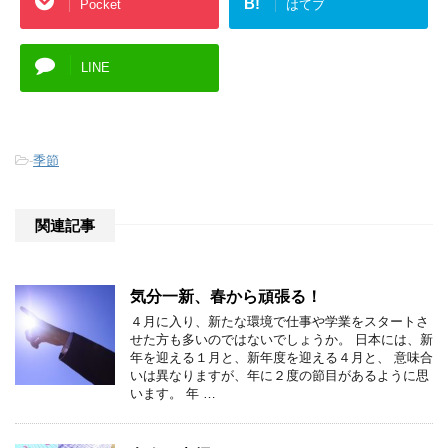
B!
Pocket
はてブ
LINE
-
季節
関連記事
気分一新、春から頑張る！
４月に入り、新たな環境で仕事や学業をスタートさ
せた方も多いのではないでしょうか。 日本には、新
年を迎える１月と、新年度を迎える４月と、 意味合
いは異なりますが、年に２度の節目があるように思
います。 年 …