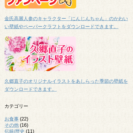
金氏高麗人参のキャラクター「にんじんちゃん」のかわい
い壁紙やペーパークラフトをダウンロードできます。
久郷直子のオリジナルイラストをあしらった季節の壁紙を
ダウンロードできます。
カテゴリー
お食事
(22)
その他
(16)
伝統/歴史
(11)