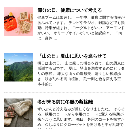
節分の日、健康について考える
健康ブームは加速し、 一年中、健康に関する情報が
あふれています。 テレビやラジオ、雑誌などでも頻
繁に特集が組まれ、 ヨーグルトがいい、アーモンド
がいい、 オリーブオイルがいいと諸説紛々。 「肉
は、身体 …
「山の日」夏山に思いを巡らせて
明日は山の日。 山に親しむ機会を得て、山の恩恵に
感謝する日です。 夏は、登山を満喫するのにピッタ
リの季節。 雄大な山々の造形美、清々しい稜線歩
き、咲き乱れる高山植物、 刻一刻と色を変える空…
本格的に …
冬が来る前に冬服の断捨離
ずいぶんと冷え込みが厳しくなりましたね。 そろそ
ろ、秋用のコートから冬用のコートに変える時期が
来たように思います。 先日、冬用のコートを探すた
め、久しぶりにクローゼットを開けると中が乱雑で