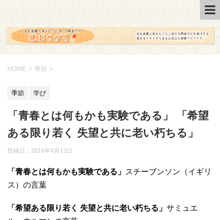
HOME
>
季節
>
季節
学び
「青春とは何もかも実験である」 「希望
ある限り若く 失望と共に老い朽ちる」
投稿日：2016年4月13日
「青春とは何もかも実験である」
スチーブンソン（イギリ
ス）の言葉
「希望ある限り若く 失望と共に老い朽ちる」
サミュエ