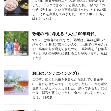
この間、家族が旅行などで1週間いない時がありま
した。 「ラクできる！」と喜んだ私。 若い頃「カ
ウチポテト族」という言葉が流行ったことを思い出
し、 それを実践してみました。 カウチポテト族と
はもともとは …
敬老の日に考える「人生100年時代」
9月17日は敬老の日ですね。 最近は、年齢を聞いて
びっくりするほど若々しい人や、 現役で仕事をされ
る中高年の方が増えてきたので、 高齢者を「お年寄
り」と呼ぶのが失礼に感じることがあります。 私は
まだま …
お口のアンチエイジング!?
この前、知人とお茶を飲みながら話している途中
に、急にむせたんです。 もしかしたら、これも老化
現象？と少しゾッとしました。 調べてみると、むせ
たり、滑舌が悪くなったり、食べこぼしをしたりな
どは、 口の衰 …