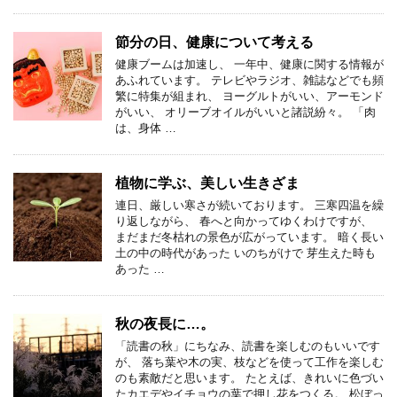
節分の日、健康について考える
健康ブームは加速し、 一年中、健康に関する情報が
あふれています。 テレビやラジオ、雑誌などでも頻
繁に特集が組まれ、 ヨーグルトがいい、アーモンド
がいい、 オリーブオイルがいいと諸説紛々。 「肉
は、身体 …
植物に学ぶ、美しい生きざま
連日、厳しい寒さが続いております。 三寒四温を繰
り返しながら、 春へと向かってゆくわけですが、
まだまだ冬枯れの景色が広がっています。 暗く長い
土の中の時代があった いのちがけで 芽生えた時も
あった …
秋の夜長に…。
「読書の秋」にちなみ、読書を楽しむのもいいです
が、 落ち葉や木の実、枝などを使って工作を楽しむ
のも素敵だと思います。 たとえば、きれいに色づい
たカエデやイチョウの葉で押し花をつくる。 松ぼっ