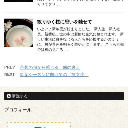
くりでクリ …
散りゆく桜に思いを馳せて
いよいよ新年度が始まりました。 新入生、新入社
員、新番組…世の中は新鮮な空気に包まれます。 新
しい生活に身を投じる人たちを応援するかのよう
に、桜が景色を明るく華やかにします。 こちら京都
では桜の見ごろ …
PREV
芭蕉の句から感じる、歯の衰え
NEXT
紅葉シーズンに向けての「旅支度」
購読する
プロフィール