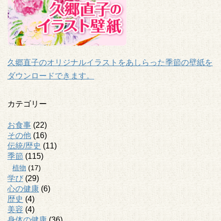
久郷直子のオリジナルイラストをあしらった季節の壁紙を
ダウンロードできます。
カテゴリー
お食事
(22)
その他
(16)
伝統/歴史
(11)
季節
(115)
植物
(17)
学び
(29)
心の健康
(6)
歴史
(4)
美容
(4)
身体の健康
(36)