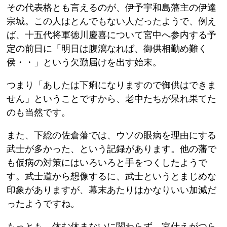
その代表格とも言えるのが、伊予宇和島藩主の伊達
宗城。この人はとんでもない人だったようで、例え
ば、十五代将軍徳川慶喜について宮中へ参内する予
定の前日に「明日は腹瀉なれば、御供相勤め難く
侯・・」という欠勤届けを出す始末。
つまり「あしたは下痢になりますので御供はできま
せん」ということですから、老中たちが呆れ果てた
のも当然です。
また、下総の佐倉藩では、ウソの眼病を理由にする
武士が多かった、という記録があります。他の藩で
も仮病の対策にはいろいろと手をつくしたようで
す。武士道から想像するに、武士というとまじめな
印象がありますが、幕末あたりはかなりいい加減だ
ったようですね。
もっとも、休む休まないに関わらず、宮仕えがつら