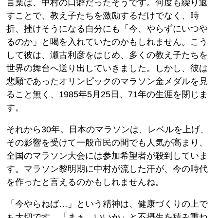
言葉は、中村の口癖だったそうです。何度も繰り返
すことで、教え子たちを激励するだけでなく、時
折、挫けそうになる自分にも「今、やらずにいつや
るのか」と喝を入れていたのかもしれません。こう
して彼は、瀬古利彦をはじめ、多くの教え子たちを
世界の舞台へ送り出していきました。しかし、彼は
悲願であったオリンピックのマラソン金メダルを見
ること無く、1985年5月25日、71年の生涯を閉じま
す。
それから30年。日本のマラソンは、レベルを上げ、
その影響を受けて一般市民の間でも人気が高まり、
全国のマラソン大会には参加希望者が殺到していま
す。マラソン黎明期に中村が流した汗が、今の時代
を作ったと言えるのかもしれませんね。
「今やらねば…」という精神は、健康づくりの上で
も大切です。「まぁ、いいか」と不摂生を積み重ね