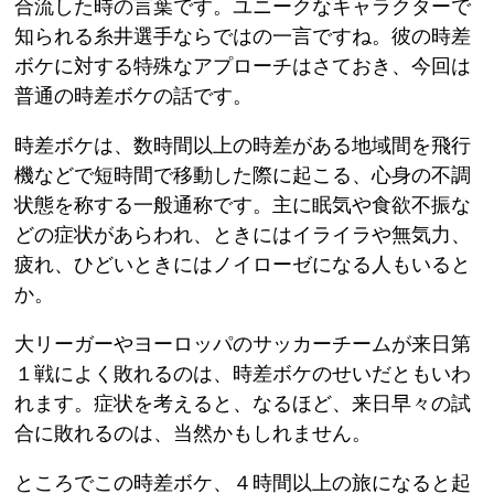
合流した時の言葉です。ユニークなキャラクターで
知られる糸井選手ならではの一言ですね。彼の時差
ボケに対する特殊なアプローチはさておき、今回は
普通の時差ボケの話です。
時差ボケは、数時間以上の時差がある地域間を飛行
機などで短時間で移動した際に起こる、心身の不調
状態を称する一般通称です。主に眠気や食欲不振な
どの症状があらわれ、ときにはイライラや無気力、
疲れ、ひどいときにはノイローゼになる人もいると
か。
大リーガーやヨーロッパのサッカーチームが来日第
１戦によく敗れるのは、時差ボケのせいだともいわ
れます。症状を考えると、なるほど、来日早々の試
合に敗れるのは、当然かもしれません。
ところでこの時差ボケ、４時間以上の旅になると起