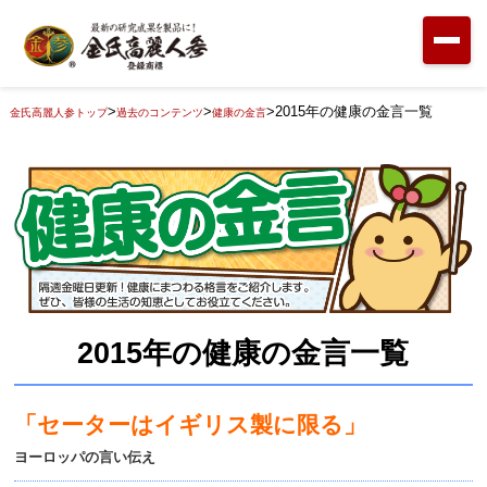
>
>
>
2015年の健康の金言一覧
金氏高麗人参トップ
過去のコンテンツ
健康の金言
2015年の健康の金言一覧
「セーターはイギリス製に限る」
ヨーロッパの言い伝え