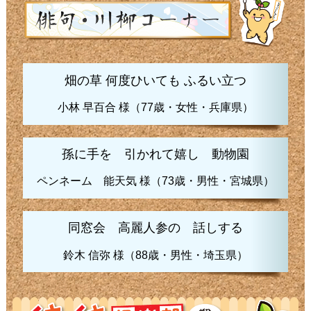
畑の草 何度ひいても ふるい立つ
小林 早百合 様（77歳・女性・兵庫県）
孫に手を 引かれて嬉し 動物園
ペンネーム 能天気 様（73歳・男性・宮城県）
同窓会 高麗人参の 話しする
鈴木 信弥 様（88歳・男性・埼玉県）