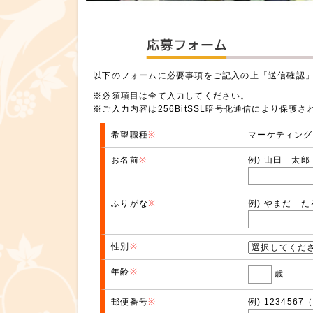
以下のフォームに必要事項をご記入の上「送信確認
※必須項目は全て入力してください。
※ご入力内容は256BitSSL暗号化通信により保護
希望職種
※
マーケティン
お名前
※
例) 山田 太郎
ふりがな
※
例) やまだ た
性別
※
年齢
※
歳
郵便番号
※
例) 12345