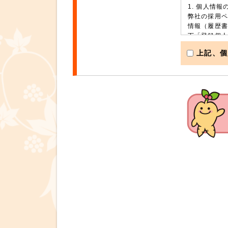
1. 個人情報
弊社の採用ペ
情報（履歴書
下「登録個人
供、合否その
上記、個
2. 共同利
弊社は、登録
社、ハッピー
責任者：金氏
3. 第三者委
弊社は、上記
に委託するこ
る業務委託先
った上で、業
4．応募書類
採用に至らな
ていただきま
削除・廃棄致
5．個人情報
採用応募者の
すが、弊社の
たものとみな