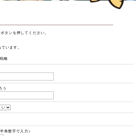
」ボタンを押してください。
されています。
グ戦略
ろう
67（半角数字で入力）