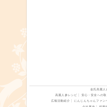
6．個人情報
登録個人情報
金氏高麗人参
7．登録個人
採用応募者か
示・訂正・追
求があった場
実に対応する
上記のご請求
〒600-8
金氏高麗人参
金氏高麗人
高麗人参レシピ
安心・安全への取
広報活動紹介
にんじんちゃんファン
会社案内
採用