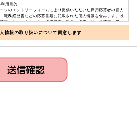
の利用目的
ージのエントリーフォームにより提供いただいた採用応募者の個人
・職務経歴書などの応募書類に記載された個人情報を含みます。以
情報」といいます）を、採用審査（選考、採用に関する情報の提
他の連絡、採用履歴管理等）の目的にのみ利用します。
人情報の取り扱いについて同意します
用について
個人情報を、金氏高麗人参株式会社とグループ会社（ペン株式会
・ライフ株式会社）で、上記利用目的にのみ共同利用します（管理
高麗人参株式会社）。
託
利用目的の実施に必要な範囲で、登録個人情報の取り扱いを第三者
とがあります。この場合、弊社が個人情報を適切に取り扱うと認め
を選定し、契約等により個人情報の取り扱いに関する取り決めを行
務委託先において適切な管理がなされるよう監督を行います。
の返却・廃棄
かった場合、頂いた履歴書・職務経歴書などの応募書類は返却させ
す。また、登録個人情報は、一定期間保管後、弊社で適切な方法で
します。
提供の任意性
登録個人情報の弊社への提供は、採用応募者の同意に基づく任意で
採用選考に必要な情報が提供されない場合、採用の選考を辞退され
す場合もありうることを予めご承知おきください。