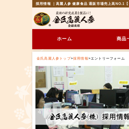
採用情報 ｜高麗人参 健康食品 通販市場売上高NO.1
ホーム
商品
金氏高麗人参トップ
>
採用情報
>
エントリーフォーム