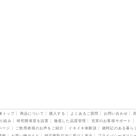
管理責任者
は、以下の者が責任をもって管理します。
株式会社 人事担当
情報に関するお問い合わせ先
ら登録個人情報の開示・訂正等 (利用目的の通知、個人情報の開
加・削除、個人情報の利用停止・消去、第三者提供の停止) のご請
合には、別段の取り扱いをする合理的な理由がない限り、これに誠
ものとします。
の具体的手続につきましては弊社の人事担当までお問合せ下さい。
351 京都市下京区堀川富永町692番地 アスティルビル
株式会社 人事担当
参トップ
商品について
購入する
よくあるご質問
お問い合わせ
り組み
研究開発室を設置
徹底した品質管理
充実のお客様サポート
ページ
ご飲用者様のお声をご紹介
イキイキ体験談
歳時記のある暮ら
情報
お買い物ガイド
特定商取引法に基づく表示
プライバシーポリシ